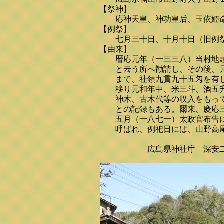
【祭神】
応神天皇、神功皇后、玉依姫命
【例祭】
七月三十日、十月十日（旧例祭
【由来】
暦応元年（一三三八）当村地頭
と云う所へ勧請し、その後、元
まで、社領九貫九十五匁を有し
移り元和年中、米三斗、酒五升
神木、古木代等の収入をもって
との記録もある。爾来、慶応三
五月（一八七一）太政官布告に
呼ばれ、例祀日には、山野高尾
広島県神社庁 深安二十六社