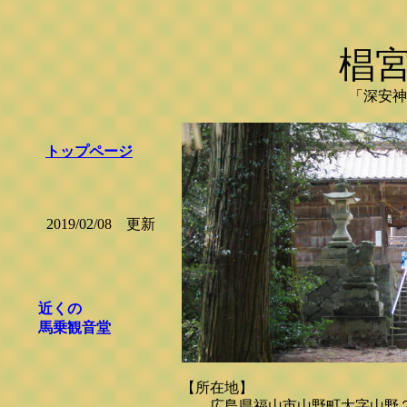
椙
「深安神
トップページ
2019/02/08 更新
近くの
馬乗観音堂
【所在地】
広島県福山市山野町大字山野