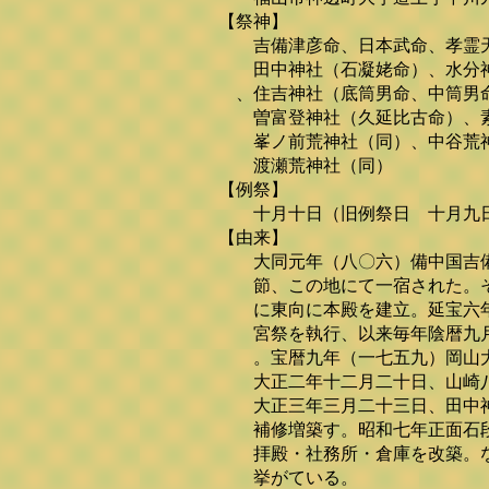
【祭神】
吉備津彦命、日本武命、孝霊天
田中神社（石凝姥命）、水分神
、住吉神社（底筒男命、中筒男命
曽富登神社（久延比古命）、素
峯ノ前荒神社（同）、中谷荒神社
渡瀬荒神社（同）
【例祭】
十月十日（旧例祭日 十月九
【由来】
大同元年（八〇六）備中国吉備
節、この地にて一宿された。そ
に東向に本殿を建立。延宝六年
宮祭を執行、以来毎年陰暦九月
。宝暦九年（一七五九）岡山大
大正二年十二月二十日、山崎八
大正三年三月二十三日、田中神
補修増築す。昭和七年正面石段
拝殿・社務所・倉庫を改築。な
挙がている。